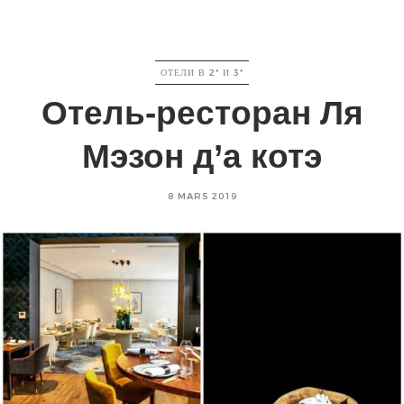
CATEGORIES
ОТЕЛИ В 2* И 3*
Отель-ресторан Ля
Мэзон д’а котэ
Posted
8 MARS 2019
on