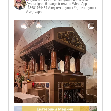
Луары
ligara@orange.fr или по WhatsApp
+33681764454 #гидзамкилуары #долиналуары
#гидлуара