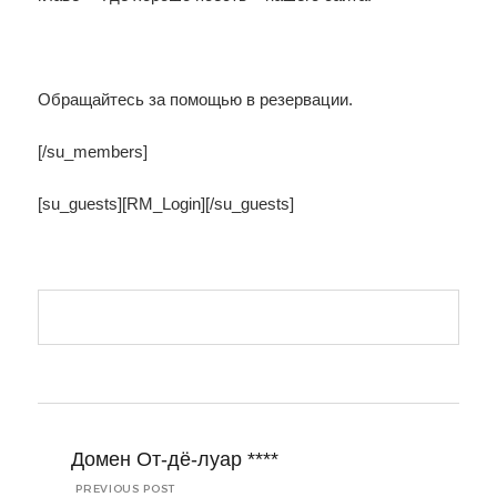
Обращайтесь за помощью в резервации.
[/su_members]
[su_guests][RM_Login][/su_guests]
Navigation
de
Домен От-дё-луар ****
l’article
PREVIOUS POST