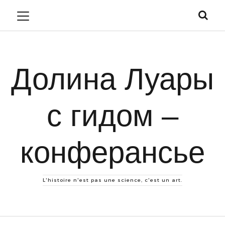
Долина Луары
с гидом –
конферансье
L'histoire n'est pas une science, c'est un art.