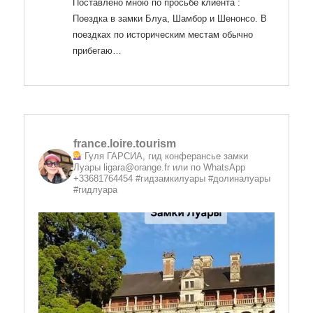
Поставлено мною по просьбе клиента :
Поездка в замки Блуа, Шамбор и Шенонсо. В
поездках по историческим местам обычно
прибегаю…
france.loire.tourism
Гуля ГАРСИА, гид конферансье замки
Луары
ligara@orange.fr или по WhatsApp
+33681764454 #гидзамкилуары #долиналуары
#гидлуара