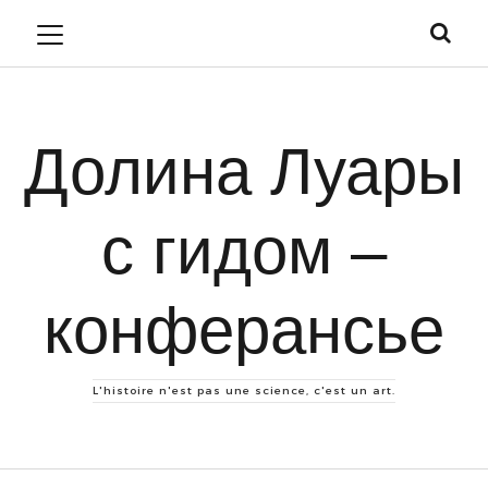
Долина Луары
с гидом –
конферансье
L'histoire n'est pas une science, c'est un art.