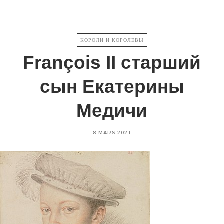
CATEGORIES
КОРОЛИ И КОРОЛЕВЫ
François II старший
сын Екатерины
Медичи
Posted
8 MARS 2021
on