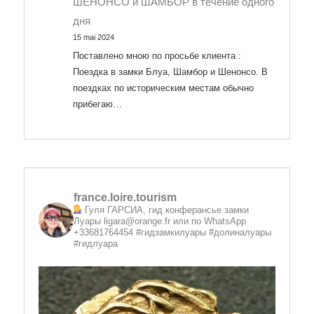
ШЕНОНСО и ШАМБОР в течение одного
дня
15 mai 2024
Поставлено мною по просьбе клиента :
Поездка в замки Блуа, Шамбор и Шенонсо. В
поездках по историческим местам обычно
прибегаю…
france.loire.tourism
Гуля ГАРСИА, гид конферансье замки
Луары
ligara@orange.fr или по WhatsApp
+33681764454 #гидзамкилуары #долиналуары
#гидлуара