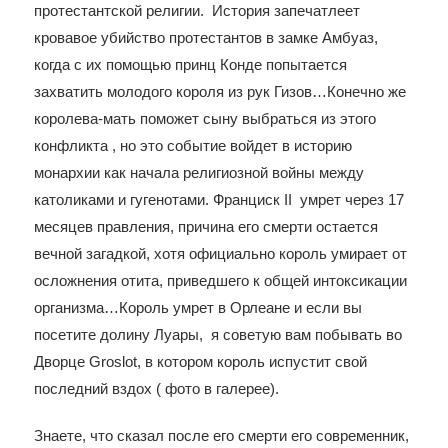
протестантской религии. История запечатлеет
кровавое убийство протестантов в замке Амбуаз,
когда с их помощью принц Конде попытается
захватить молодого короля из рук Гизов…Конечно же
королева-мать поможет сыну выбраться из этого
конфликта , но это событие войдет в историю
монархии как начала религиозной войны между
католиками и гугенотами. Франциск II умрет через 17
месяцев правления, причина его смерти остается
вечной загадкой, хотя официально король умирает от
осложнения отита, приведшего к общей интоксикации
организма…Король умрет в Орлеане и если вы
посетите долину Луары, я советую вам побывать во
Дворце Groslot, в котором король испустит свой
последний вздох ( фото в галерее).
Знаете, что сказал после его смерти его современник,