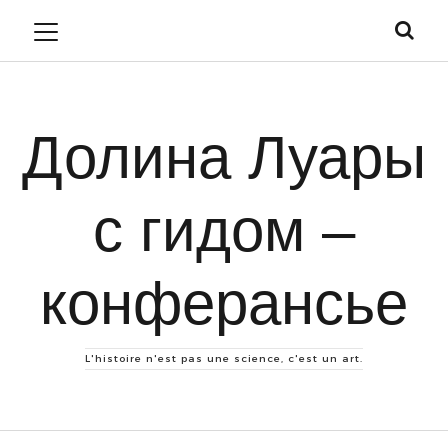
Долина Луары
с гидом –
конферансье
L'histoire n'est pas une science, c'est un art.