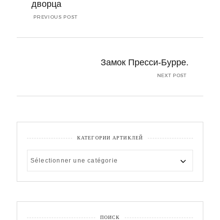
l’article
дворца
PREVIOUS POST
Замок Пресси-Бурре.
NEXT POST
КАТЕГОРИИ АРТИКЛЕЙ
КАТЕГОРИИ
АРТИКЛЕЙ
ПОИСК