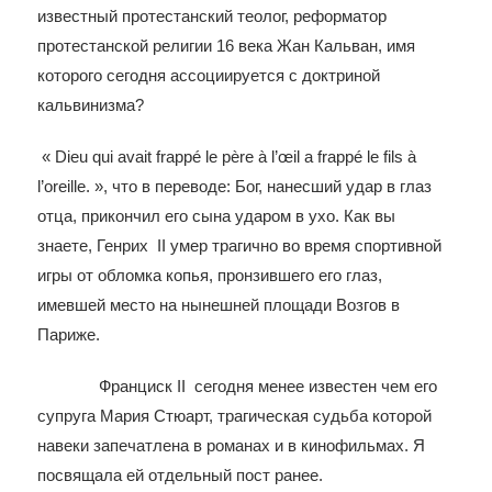
известный протестанский теолог, реформатор
протестанской религии 16 века Жан Кальван, имя
которого сегодня ассоциируется с доктриной
кальвинизма?
« Dieu qui avait frappé le père à l’œil a frappé le fils à
l’oreille. », что в переводе: Бог, нанесший удар в глаз
отца, прикончил его сына ударом в ухо. Как вы
знаете, Генрих II умер трагично во время спортивной
игры от обломка копья, пронзившего его глаз,
имевшей место на нынешней площади Возгов в
Париже.
Франциск II сегодня менее известен чем его
супруга Мария Стюарт, трагическая судьба которой
навеки запечатлена в романах и в кинофильмах. Я
посвящала ей отдельный пост ранее.