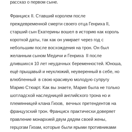
рассказ о первом сыне.
Франциск II. Ставший королем после
преждевременной смерти своего отца Генриха II,
старший сын Екатерины вошел в историю как король
короткой даты, так как он умирает через год с
небольшим после восхождения на трон. Он был
желанным сыном Медичи и Генриха II после
длившихся 10 лет неудачных беременностей. Юноша,
ещё прыщавый и неуклюжий, неуверенный в себе, но
влюбленный в свою красивую молодую супругу
Марию Стюарт. Как вы знаете, Мария была не только
шотладской наследницей английского трона но и
племянницей клана Гизов, вечных претендентов на
французский трон. Франциск практически доверяет
правление монархией двум дядям своей жены,
герцогам Гизам, которые были ярыми противниками