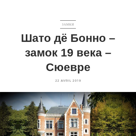
CATEGORIES
ЗАМКИ
Шато дё Бонно –
замок 19 века –
Сюевре
Posted
22 AVRIL 2019
on