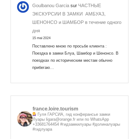
Goulbanou Garcia
sur
ЧАСТНЫЕ
ЭКСКУРСИИ В ЗАМКИ АМБУАЗ,
ШЕНОНСО и ШАМБОР в течение одного
дня
15 mai 2024
Поставлено мною по просьбе клиента :
Поездка в замки Блуа, Шамбор и Шенонсо. В
поездках по историческим местам обычно
прибегаю…
france.loire.tourism
Гуля ГАРСИА, гид конферансье замки
Луары
ligara@orange.fr или по WhatsApp
+33681764454 #гидзамкилуары #долиналуары
#гидлуара