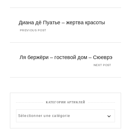
Navigation
de
Диана дё Пуатье – жертва красоты
l’article
PREVIOUS POST
Ля бержёри – гостевой дом – Сюеврэ
NEXT POST
КАТЕГОРИИ АРТИКЛЕЙ
КАТЕГОРИИ
АРТИКЛЕЙ