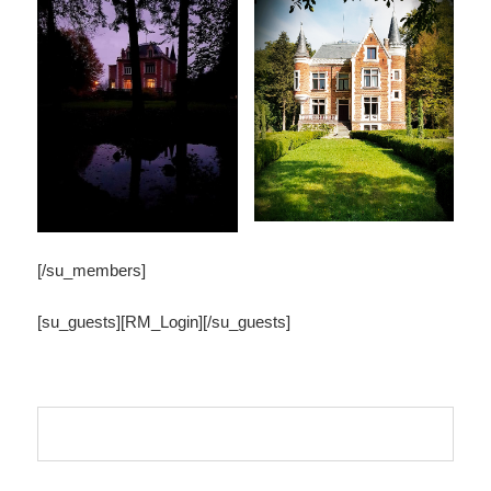
[/su_members]
[su_guests][RM_Login][/su_guests]