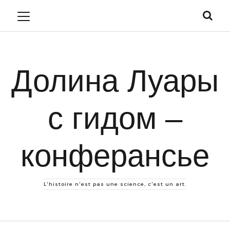
Долина Луары
с гидом –
конферансье
L'histoire n'est pas une science, c'est un art.