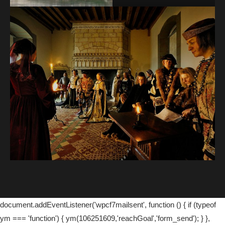
document.addEventListener('wpcf7mailsent', function () { if (typeof
ym === 'function') { ym(106251609,'reachGoal','form_send'); } },