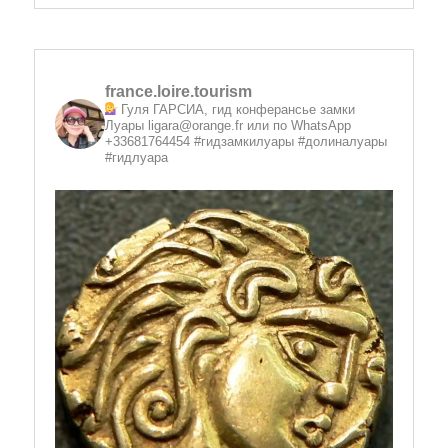
france.loire.tourism
Гуля ГАРСИА, гид конферансье замки
Луары
ligara@orange.fr или по WhatsApp
+33681764454 #гидзамкилуары #долиналуары
#гидлуара