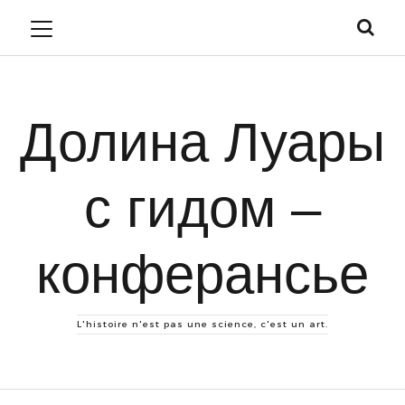
Долина Луары
с гидом –
конферансье
L'histoire n'est pas une science, c'est un art.