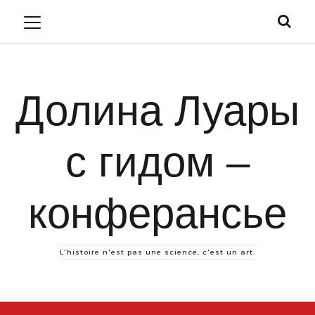
Долина Луары
с гидом –
конферансье
L'histoire n'est pas une science, c'est un art.