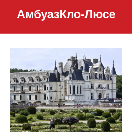
АмбуазКло-Люсе