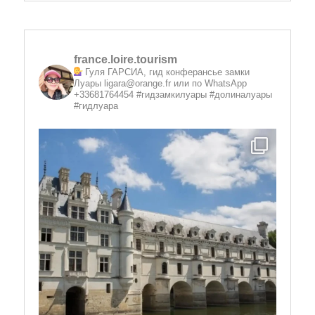
france.loire.tourism
Гуля ГАРСИА, гид конферансье замки
Луары
ligara@orange.fr или по WhatsApp
+33681764454 #гидзамкилуары #долиналуары
#гидлуара