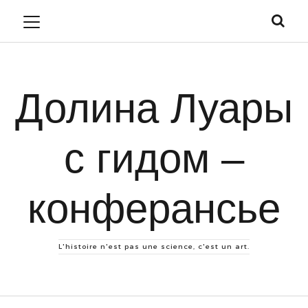
Долина Луары
с гидом –
конферансье
L'histoire n'est pas une science, c'est un art.