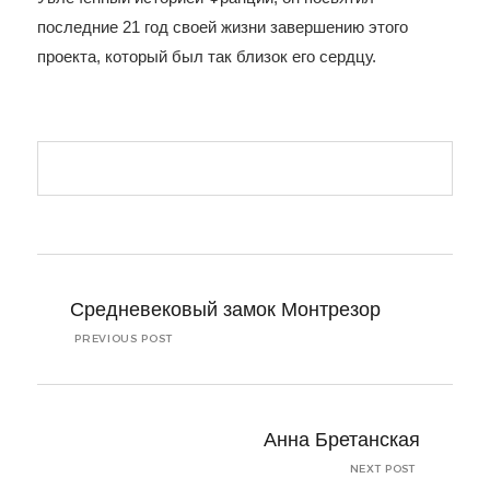
последние 21 год своей жизни завершению этого
проекта, который был так близок его сердцу.
Navigation
de
Средневековый замок Монтрезор
l’article
PREVIOUS POST
Анна Бретанская
NEXT POST