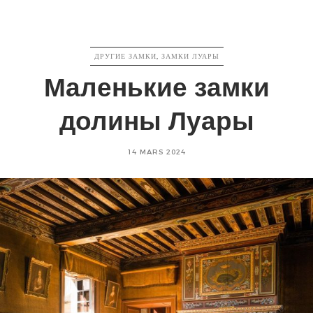
CATEGORIES
ДРУГИЕ ЗАМКИ
,
ЗАМКИ ЛУАРЫ
Маленькие замки
долины Луары
Posted
14 MARS 2024
on