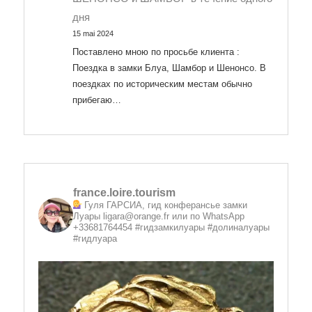
дня
15 mai 2024
Поставлено мною по просьбе клиента :
Поездка в замки Блуа, Шамбор и Шенонсо. В
поездках по историческим местам обычно
прибегаю…
france.loire.tourism
Гуля ГАРСИА, гид конферансье замки
Луары
ligara@orange.fr или по WhatsApp
+33681764454 #гидзамкилуары #долиналуары
#гидлуара