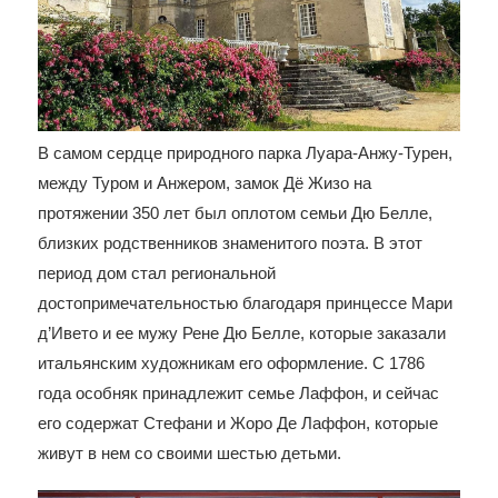
В самом сердце природного парка Луара-Анжу-Турен,
между Туром и Анжером, замок Дё Жизо на
протяжении 350 лет был оплотом семьи Дю Белле,
близких родственников знаменитого поэта. В этот
период дом стал региональной
достопримечательностью благодаря принцессе Мари
д’Ивето и ее мужу Рене Дю Белле, которые заказали
итальянским художникам его оформление. С 1786
года особняк принадлежит семье Лаффон, и сейчас
его содержат Стефани и Жоро Де Лаффон, которые
живут в нем со своими шестью детьми.