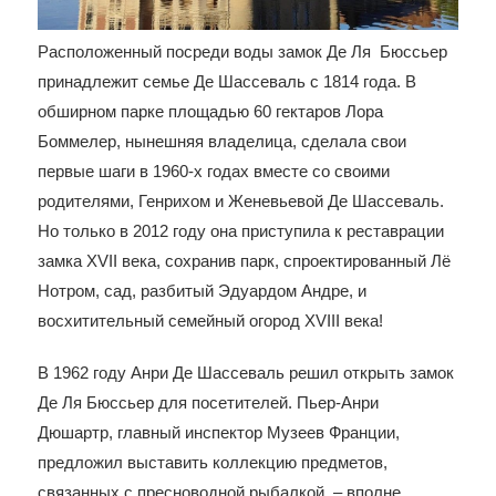
Расположенный посреди воды замок Де Ля Бюссьер
принадлежит семье Де Шассеваль с 1814 года. В
обширном парке площадью 60 гектаров Лора
Боммелер, нынешняя владелица, сделала свои
первые шаги в 1960-х годах вместе со своими
родителями, Генрихом и Женевьевой Де Шассеваль.
Но только в 2012 году она приступила к реставрации
замка XVII века, сохранив парк, спроектированный Лё
Нотром, сад, разбитый Эдуардом Андре, и
восхитительный семейный огород XVIII века!
В 1962 году Анри Де Шассеваль решил открыть замок
Де Ля Бюссьер для посетителей. Пьер-Анри
Дюшартр, главный инспектор Музеев Франции,
предложил выставить коллекцию предметов,
связанных с пресноводной рыбалкой, – вполне