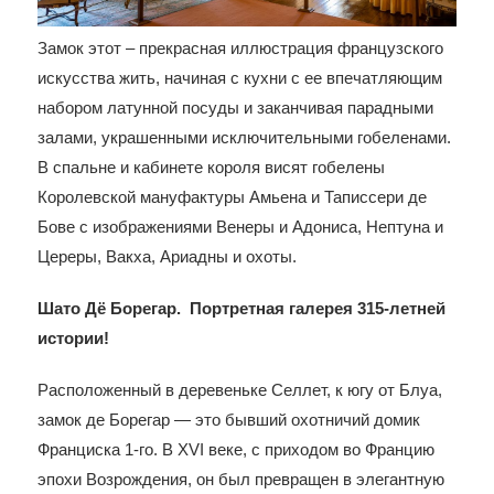
Замок этот – прекрасная иллюстрация французского
искусства жить, начиная с кухни с ее впечатляющим
набором латунной посуды и заканчивая парадными
залами, украшенными исключительными гобеленами.
В спальне и кабинете короля висят гобелены
Королевской мануфактуры Амьена и Таписсери де
Бове с изображениями Венеры и Адониса, Нептуна и
Цереры, Вакха, Ариадны и охоты.
Шато Дё Борегар. Портретная галерея 315-летней
истории!
Расположенный в деревеньке Селлет, к югу от Блуа,
замок де Борегар — это бывший охотничий домик
Франциска 1-го. В XVI веке, с приходом во Францию
эпохи Возрождения, он был превращен в элегантную