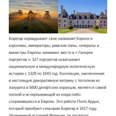
Борегар оправдывает свое название! Короли и
королевы, императоры, римские папы, генералы и
министры Европы занимают место в « Галерее
портретов »: 327 портретов охватывают
национальную и международную политическую
историю с 1328 по 1643 год. Коллекция, заключенная
в настоящую декоративную витрину с потолком из
лазурита и 5600 делфтских изразцов, является самой
полной и исчерпывающей из когда-либо
сохранившихся в Европе. Это работа Поля Ардье,
который приобрел сеньорию Борегар в 1617 году.
Увлеченный историей Франции, он посвятил