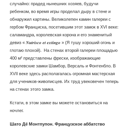
случайно: прадед нынешних хозяев, будучи
ребенком, во время игры проделал дыру в стене и
обнаружил картины. Великолепен камин галереи с
гербом Франциска, посетившим этот замок в XVI веке:
саламандра, королевская корона и его знаменитый
девиз « 𝑵𝒖𝒕𝒓𝒊𝒔𝒄𝒐 𝒆𝒕 𝒆𝒙𝒕𝒊𝒏𝒈𝒐 » (Я тушу хороший огонь и
глотаю плохой). На стенах второй галереи площадью
400 м² представлены фрески, изображающие
королевские замки Шамбор, Версаль и Фонтенбло. В
XVII веке здесь располагалась огромная мастерская
для учеников-живописцев. Их труд увековечен теперь
на стенах этого замка.
Кстати, в этом замке вы можете остановиться на
ночлег.
Шато Дё Монтпупон. Французское аббатство