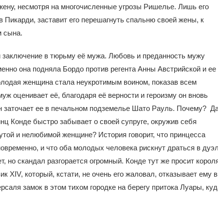
жену, несмотря на многочисленные угрозы Ришелье. Лишь его
Пикарди, заставит его перешагнуть спальню своей жены, к
 сына.
 заключение в тюрьму её мужа. Любовь и преданность мужу
менно она подняла Бордо против регента Анны Австрийской и ее
олодая женщина стала неукротимым воином, показав всем
уж оценивает её, благодаря её верности и героизму он вновь
он заточает ее в печальном подземелье Шато Рауль. Почему? Д
нц Конде быстро забывает о своей супруге, окружив себя
утой и нелюбимой женщине? История говорит, что принцесса
овременно, и что оба молодых человека рискнут драться в дуэ
 но скандал разгорается огромный. Конде тут же просит корол
 XIV, который, кстати, не очень его жаловал, отказывает ему в
рсаля замок в этом тихом городке на берегу притока Луары, куд