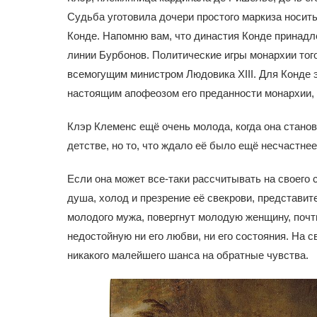
Судьба уготовила дочери простого маркиза носит
Конде. Напомню вам, что династия Конде принадл
линии Бурбонов. Политические игры монархии того
всемогущим министром Людовика XIII. Для Конде 
настоящим апофеозом его преданности монархии, 
Клэр Клеменс ещё очень молода, когда она станов
детстве, но то, что ждало её было ещё несчастнее
Если она может все-таки рассчитывать на своего 
душа, холод и презрение её свекрови, представи
молодого мужа, повергнут молодую женщину, почти
недостойную ни его любви, ни его состояния. На 
никакого малейшего шанса на обратные чувства.