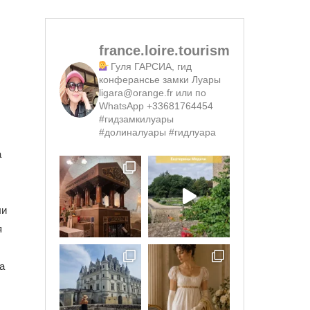
france.loire.tourism
Гуля ГАРСИА, гид
конферансье замки Луары
ligara@orange.fr или по
WhatsApp +33681764454
#гидзамкилуары
#долиналуары #гидлуара
а
ли
я
а