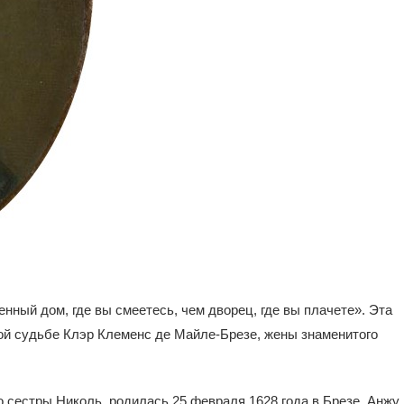
нный дом, где вы смеетесь, чем дворец, где вы плачете». Эта
ой судьбе Клэр Клеменс де Майле-Брезе, жены знаменитого
 сестры Николь, родилась 25 февраля 1628 года в Брезе, Анжу