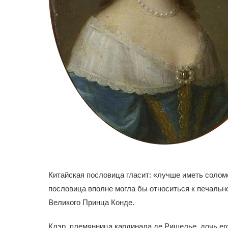
Китайская пословица гласит: «лучше иметь соломе
пословица вполне могла бы относиться к печальн
Великого Принца Конде.
Клэр, племянница кардинала де Ришелье, дочь его