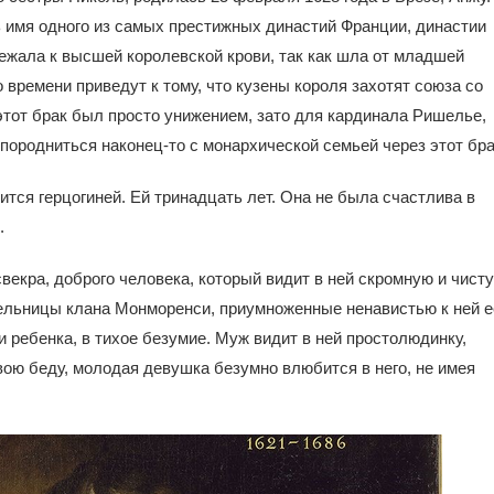
ь имя одного из самых престижных династий Франции, династии
ежала к высшей королевской крови, так как шла от младшей
 времени приведут к тому, что кузены короля захотят союза со
этот брак был просто унижением, зато для кардинала Ришелье,
породниться наконец-то с монархической семьей через этот бра
ится герцогиней. Ей тринадцать лет. Она не была счастлива в
.
свекра, доброго человека, который видит в ней скромную и чист
тельницы клана Монморенси, приумноженные ненавистью к ней е
 ребенка, в тихое безумие. Муж видит в ней простолюдинку,
свою беду, молодая девушка безумно влюбится в него, не имея