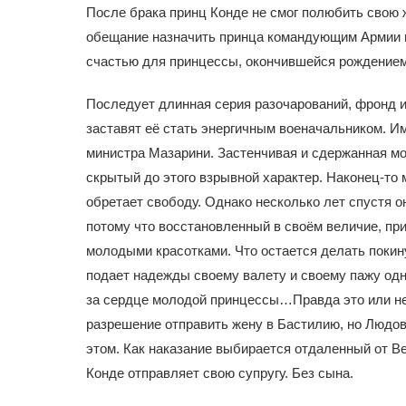
После брака принц Конде не смог полюбить свою 
обещание назначить принца командующим Армии в 
счастью для принцессы, окончившейся рождением
Последует длинная серия разочарований, фронд и
заставят её стать энергичным военачальником. И
министра Мазарини. Застенчивая и сдержанная м
скрытый до этого взрывной характер. Наконец-то м
обретает свободу. Однако несколько лет спустя 
потому что восстановленный в своём величие, при
молодыми красотками. Что остается делать покин
подает надежды своему валету и своему пажу одн
за сердце молодой принцессы…Правда это или нет,
разрешение отправить жену в Бастилию, но Людовик
этом. Как наказание выбирается отдаленный от Ве
Конде отправляет свою супругу. Без сына.