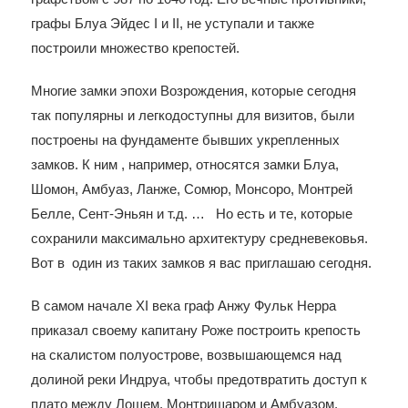
графы Блуа Эйдес I и II, не уступали и также
построили множество крепостей.
Многие замки эпохи Возрождения, которые сегодня
так популярны и легкодоступны для визитов, были
построены на фундаменте бывших укрепленных
замков. К ним , например, относятся замки Блуа,
Шомон, Амбуаз, Ланже, Сомюр, Монсоро, Монтрей
Белле, Сент-Эньян и т.д. … Но есть и те, которые
сохранили максимально архитектуру средневековья.
Вот в один из таких замков я вас приглашаю сегодня.
В самом начале XI века граф Анжу Фульк Нерра
приказал своему капитану Роже построить крепость
на скалистом полуострове, возвышающемся над
долиной реки Индруа, чтобы предотвратить доступ к
плато между Лошем, Монтришаром и Амбуазом.