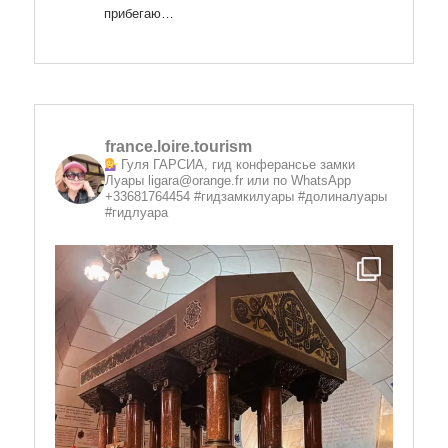
прибегаю…
france.loire.tourism
Гуля ГАРСИА, гид конферансье замки
Луары
ligara@orange.fr или по WhatsApp
+33681764454 #гидзамкилуары #долиналуары
#гидлуара