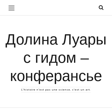
Долина Луары
с гидом –
конферансье
L'histoire n'est pas une science, c'est un art.