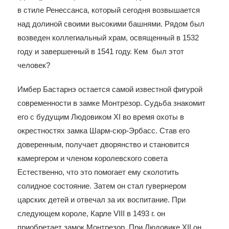
в стиле Ренессанса, который сегодня возвышается
над долиной своими высокими башнями. Рядом был
возведен коллегиальный храм, освященный в 1532
году и завершенный в 1541 году. Кем был этот
человек?
Имбер Бастарнэ остается самой известной фигурой
современности в замке Монтрезор. Судьба знакомит
его с будущим Людовиком XI во время охоты в
окрестностях замка Шарм-сюр-Эрбасс. Став его
доверенным, получает дворянство и становится
камергером и членом королевского совета
Естественно, что это помогает ему сколотить
солидное состояние. Затем он стал гувернером
царских детей и отвечал за их воспитание. При
следующем короле, Карле VIII в 1493 г. он
приобретает замок Монтрезор. При Людовике XII он