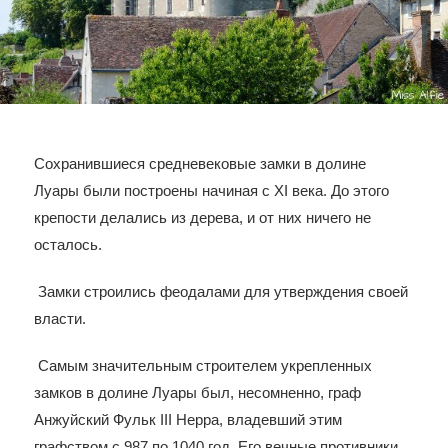
Сохранившиеся средневековые замки в долине
Луары были построены начиная с XI века. До этого
крепости делались из дерева, и от них ничего не
осталось.
Замки строились феодалами для утверждения своей
власти.
Самым значительным строителем укрепленных
замков в долине Луары был, несомненно, граф
Анжуйский Фульк III Нерра, владевший этим
графством с 987 по 1040 год. Его вечные противники,