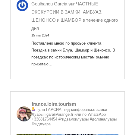
Goulbanou Garcia
sur
ЧАСТНЫЕ
ЭКСКУРСИИ В ЗАМКИ АМБУАЗ,
ШЕНОНСО и ШАМБОР в течение одного
дня
15 mai 2024
Поставлено мною по просьбе клиента :
Поездка в замки Блуа, Шамбор и Шенонсо. В
поездках по историческим местам обычно
прибегаю…
france.loire.tourism
Гуля ГАРСИА, гид конферансье замки
Луары
ligara@orange.fr или по WhatsApp
+33681764454 #гидзамкилуары #долиналуары
#гидлуара