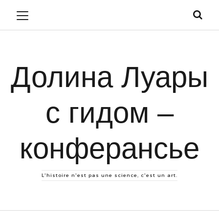
Долина Луары
с гидом –
конферансье
L'histoire n'est pas une science, c'est un art.