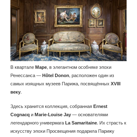
В квартале
Маре
, в элегантном особняке эпохи
Ренессанса —
Hôtel Donon
, расположен один из
самых изящных музеев Парижа, посвящённых
XVIII
веку
.
Здесь хранится коллекция, собранная
Ernest
Cognacq
и
Marie-Louise Jay
— основателями
легендарного универмага
La Samaritaine
. Их страсть к
искусству эпохи Просвещения подарила Парижу