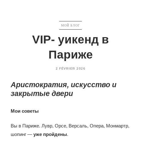
CATEGORIES
МОЙ БЛОГ
VIP- уикенд в
Париже
Posted
2 FÉVRIER 2026
on
Аристократия, искусство и
закрытые двери
Мои советы
Вы в Париже. Лувр, Орсе, Версаль, Опера, Монмартр,
шопинг —
уже пройдены
.