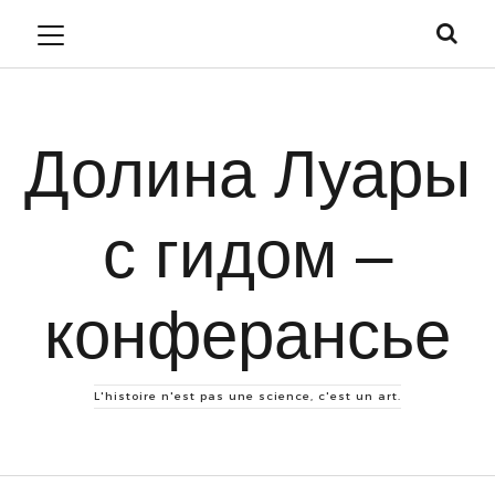
Долина Луары
с гидом –
конферансье
L'histoire n'est pas une science, c'est un art.