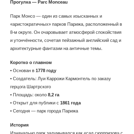
Прогулка — Parc
Monceau
Парк Монсо — один из самых изысканных и
«аристократичных» парков Парижа, расположенный в
8-м округе. Он очаровывает атмосферой спокойствия
и утончённости, сочетая пейзажный английский сад и
архитектурные фантазии на античные темы.
Коротко о главном
• Основан в
1778 году
• Создатель: Луи Каррожи Кармонтель по заказу
герцога Шартрского
• Площадь: около
8,2 га
• Открыт для публики с
1861 года
• Сегодня — парк города Парижа
История
Изначально парк задумывался как «сад сюрпризов» с